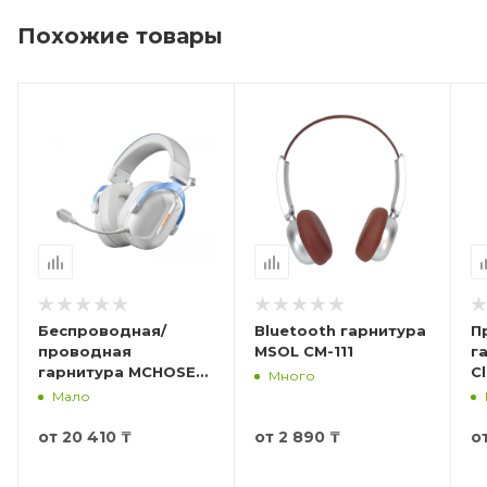
комфортно прилегают к ушам, обеспечивая
мощное и выразительное звучание басов.
Похожие товары
Беспроводная/
Bluetooth гарнитура
П
проводная
MSOL CM-111
г
гарнитура MCHOSE
Cl
Много
S9 Pro, MC-S9, RGB
Мало
от
20 410 ₸
от
2 890 ₸
о