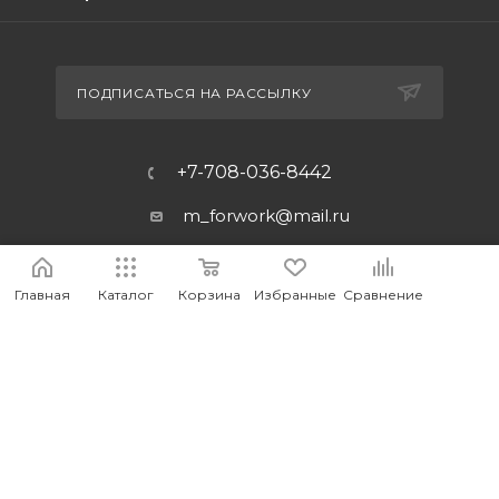
ПОДПИСАТЬСЯ НА РАССЫЛКУ
+7-708-036-8442
m_forwork@mail.ru
г.Костанай, пр. Аль-Фараби 65
Главная
Каталог
Корзина
Избранные
Сравнение
2026 © MEDIA - Оптово-розничный интернет-магазин
компьютерных и мобильных аксессуаров