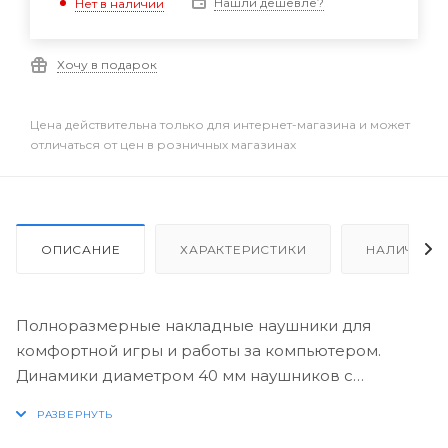
Нашли дешевле?
Нет в наличии
Хочу в подарок
Цена действительна только для интернет-магазина и может
отличаться от цен в розничных магазинах
ОПИСАНИЕ
ХАРАКТЕРИСТИКИ
НАЛИЧИЕ
Полноразмерные накладные наушники для
комфортной игры и работы за компьютером.
Динамики диаметром 40 мм наушников с
легкостью обеспечивают богатый и громкий звук.
Накладки с улучшенной звукоизоляцией