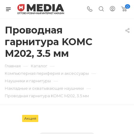
0
Проводная
гарнитура KOMC
M202, 3.5 мм
—
—
Главная
Каталог
—
Компьютерная периферия и аксессуары
—
Наушники и гарнитуры
—
Накладные и охватывающие наушники
Проводная гарнитура KOMC M202, 3.5 мм
Акция