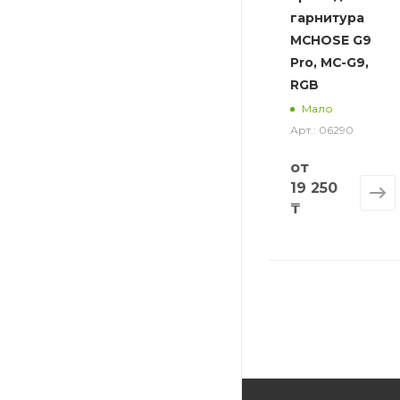
гарнитура
MCHOSE G9
Pro, MC-G9,
RGB
Мало
Арт.: 06290
от
19 250
₸