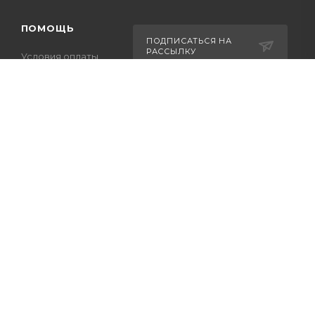
ПОМОЩЬ
ПОДПИСАТЬСЯ НА
РАССЫЛКУ
Условия оплаты
Условия доставки
Оптовикам
+7-708-036-8442
Гарантия на товар
m_forwork@mail.ru
Вопрос-ответ
г.Костанай, пр. Аль-
Фараби 65
ессуаров