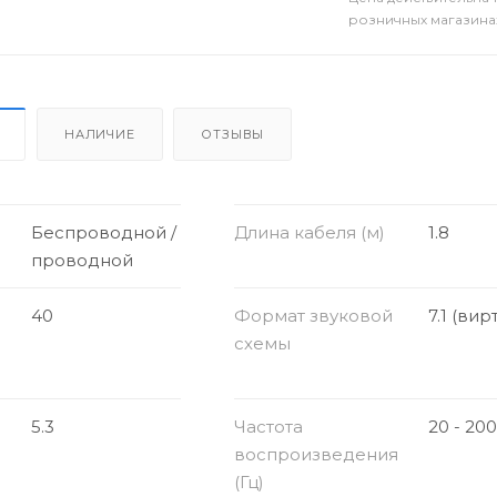
розничных магазина
НАЛИЧИЕ
ОТЗЫВЫ
Беспроводной /
Длина кабеля (м)
1.8
проводной
40
Формат звуковой
7.1 (ви
схемы
5.3
Частота
20 - 20
воспроизведения
(Гц)