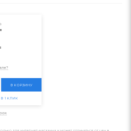
а
₸
₸
вле?
В КОРЗИНУ
 В 1 КЛИК
арок
только для интернет-магазина и может отличаться от цен в