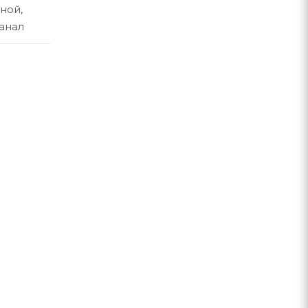
ной,
анал