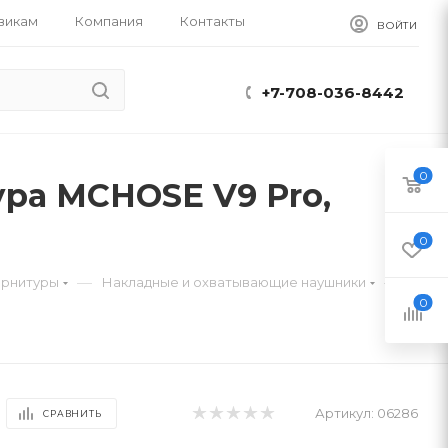
викам
Компания
Контакты
ВОЙТИ
+7-708-036-8442
0
ра MCHOSE V9 Pro,
0
—
—
арнитуры
Накладные и охватывающие наушники
0
Артикул:
06286
СРАВНИТЬ