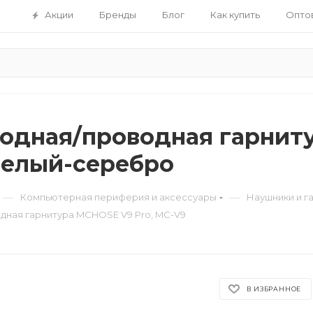
Акции
Бренды
Блог
Как купить
Опто
одная/проводная гарниту
белый-серебро
—
—
Компьютерная периферия и аксессуары
Наушники и г
дная гарнитура MCHOSE V9 Pro, MC-V9
В ИЗБРАННОЕ