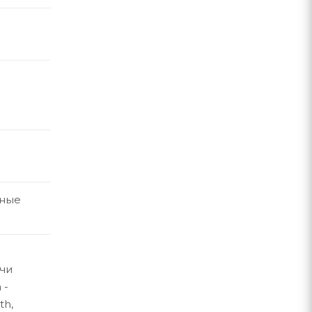
ные
чи
 -
th,