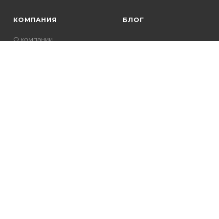
КОМПАНИЯ
БЛОГ
О компании
Команда
Отзывы
Контакты
Новости
во-розничный интернет-магазин компьютерных и мобильных акс