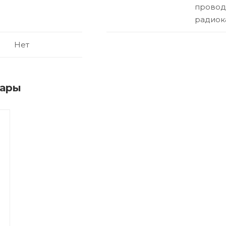
провод
радиок
Нет
вары