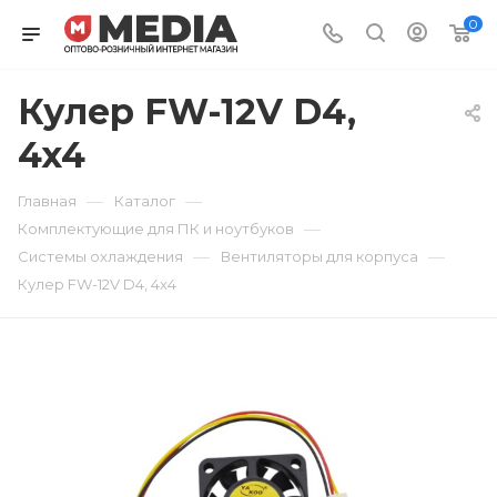
0
Кулер FW-12V D4,
4x4
—
—
Главная
Каталог
—
Комплектующие для ПК и ноутбуков
—
—
Системы охлаждения
Вентиляторы для корпуса
Кулер FW-12V D4, 4x4