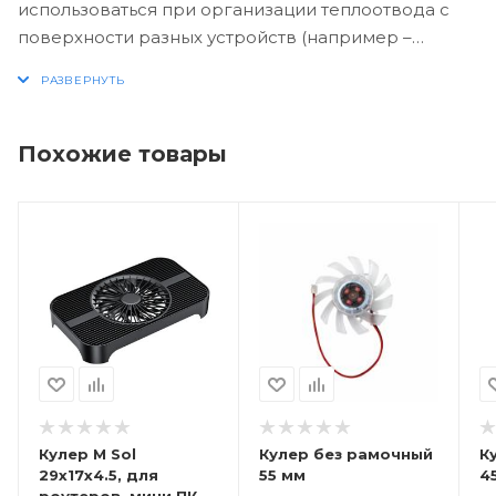
использоваться при организации теплоотвода с
поверхности разных устройств (например –
видеоадаптеров). Столь миниатюрные устройства
охлаждения также могут монтироваться внутри
некоторых ультра компактных корпусов. Толщина
корпуса вентилятора – 10 мм. В наличии 9 лопастей.
Похожие товары
Цвет корпуса вентилятора традиционный –
черный.
Кулер M Sol
Кулер без рамочный
К
29x17x4.5, для
55 мм
4
роутеров, мини ПК,