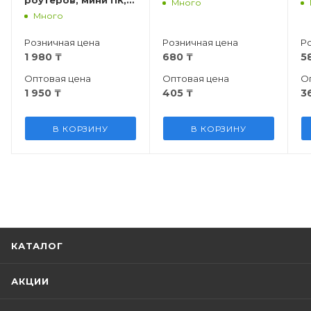
Много
USB
Много
Розничная цена
Розничная цена
Р
1 980
₸
680
₸
5
Оптовая цена
Оптовая цена
О
1 950
₸
405
₸
3
В КОРЗИНУ
В КОРЗИНУ
КАТАЛОГ
АКЦИИ