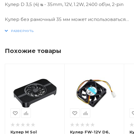
Кулер D 3,5 (4) ᴓ - 35mm, 12V, 1.2W, 2400 об\м, 2-pin
Кулер без рамочный 35 мм может использоваться
при организации теплоотвода с поверхности
разных устройств (например – видеоадаптеров).
Столь миниатюрные устройства охлаждения также
могут монтироваться внутри некоторых ультра
Похожие товары
компактных корпусов.
Кулер M Sol
Кулер FW-12V D6,
К