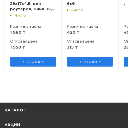
29x17x4.5, для
6x6
роутеров, мини ПК,
Много
USB
Много
Розничная цена
Розничная цена
Р
1 980
₸
420
₸
4
Оптовая цена
Оптовая цена
О
1 950
₸
315
₸
2
В КОРЗИНУ
В КОРЗИНУ
КАТАЛОГ
АКЦИИ