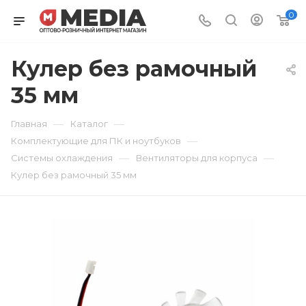
0
Кулер без рамочный
35 мм
—
—
Главная
Каталог
—
Комплектующие для ПК и ноутбуков
—
—
Системы охлаждения
Вентиляторы для корпуса
Кулер без рамочный 35 мм