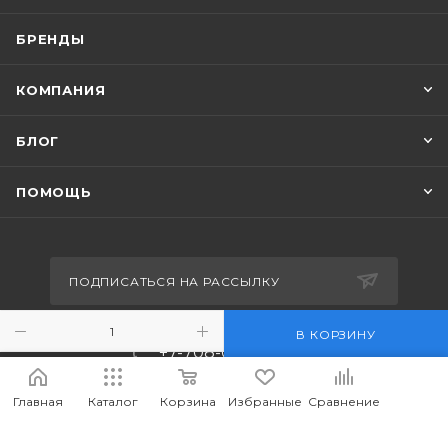
БРЕНДЫ
КОМПАНИЯ
БЛОГ
ПОМОЩЬ
ПОДПИСАТЬСЯ НА РАССЫЛКУ
В КОРЗИНУ
+7-708-036-8442
m_forwork@mail.ru
Главная
Каталог
Корзина
Избранные
Сравнение
г.Костанай, пр. Аль-Фараби 65