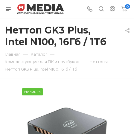
0
Неттоп GK3 Plus,
Intel N100, 16Гб / 1Тб
—
—
Главная
Каталог
—
—
Комплектующие для ПК и ноутбуков
Неттопы
Неттоп GK3 Plus, Intel N100, 16Гб / 1Тб
Новинка