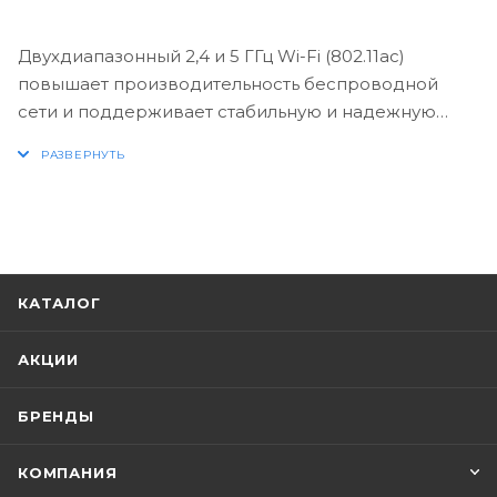
Двухдиапазонный 2,4 и 5 ГГц Wi-Fi (802.11ac)
повышает производительность беспроводной
сети и поддерживает стабильную и надежную
скорость Wi-Fi. Bluetooth 4.2 поддерживает
подключение к различным устройствам Bluetooth
с более быстрым временем отклика и меньшей
задержкой.
КАТАЛОГ
АКЦИИ
БРЕНДЫ
КОМПАНИЯ