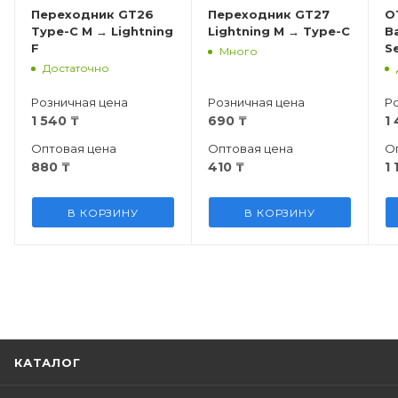
Переходник GT26
Переходник GT27
O
Type-C M → Lightning
Lightning M → Type-C
B
F
Se
Много
T
Достаточно
Розничная цена
Розничная цена
Р
1 540
₸
690
₸
1
Оптовая цена
Оптовая цена
О
880
₸
410
₸
1 
В КОРЗИНУ
В КОРЗИНУ
КАТАЛОГ