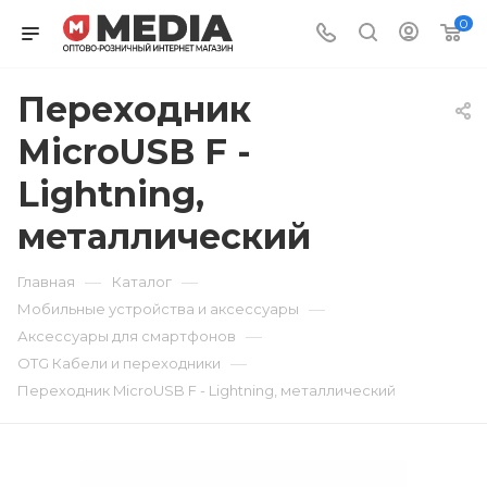
0
Переходник
MicroUSB F -
Lightning,
металлический
—
—
Главная
Каталог
—
Мобильные устройства и аксессуары
—
Аксессуары для смартфонов
—
OTG Кабели и переходники
Переходник MicroUSB F - Lightning, металлический