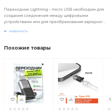
Переходник Lightning – micro USB необходим для
создания соединения между цифровыми
устройствами или для преобразования зарядного
устройства. Адаптер имеет универсальное
назначение и может использоваться со всеми
устройствами, оснащенными соответствующими
интерфейсами.
Похожие товары