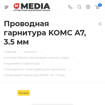
0
Проводная
гарнитура KOMC A7,
3.5 мм
—
—
Главная
Каталог
—
Компьютерная периферия и аксессуары
—
Наушники и гарнитуры
—
Накладные и охватывающие наушники
Проводная гарнитура KOMC A7, 3.5 мм
Акция