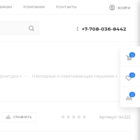
викам
Компания
Контакты
ВОЙТИ
+7-708-036-8442
0
0
—
—
арнитуры
Накладные и охватывающие наушники
0
Артикул:
04322
СРАВНИТЬ