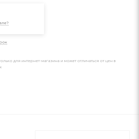
и
вле?
арок
только для интернет-магазина и может отличаться от цен в
х