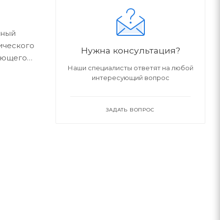
ьный
ического
Нужна консультация?
рующего
Наши специалисты ответят на любой
интересующий вопрос
чередь
ЗАДАТЬ ВОПРОС
леер с
коло 5