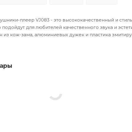
шники-плеер VJ083 - это высококачественный и стил
о подойдут для любителей качественного звука и эстет
н из кож-зама, алюминиевых дужек и пластика эмити
ются по Bluetooth либо по AUX кабелю, что в свою о
зовать проводное подключение с любым устройством
вары
м разъемом. В функционал также входит FM радио и п
 TF. Время воспроизведения в беспроводном режиме о