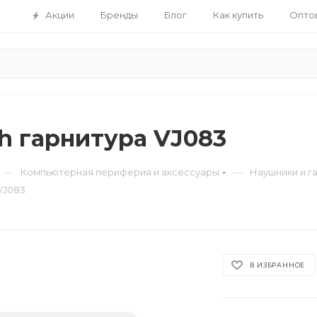
Акции
Бренды
Блог
Как купить
Опто
th гарнитура VJ083
—
—
Компьютерная периферия и аксессуары
Наушники и г
VJ083
В ИЗБРАННОЕ