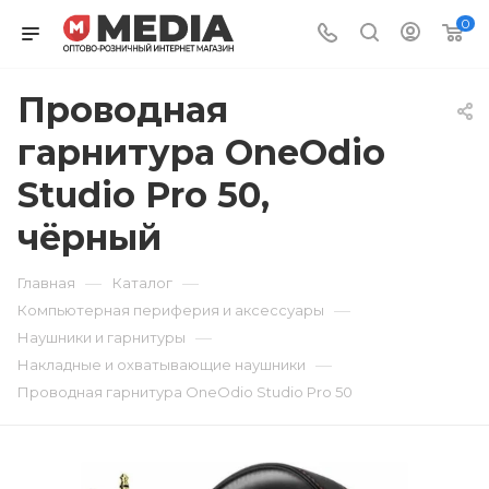
0
Проводная
гарнитура OneOdio
Studio Pro 50,
чёрный
—
—
Главная
Каталог
—
Компьютерная периферия и аксессуары
—
Наушники и гарнитуры
—
Накладные и охватывающие наушники
Проводная гарнитура OneOdio Studio Pro 50