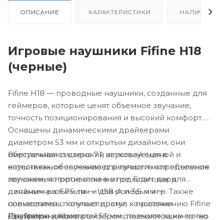
ОПИСАНИЕ
ХАРАКТЕРИСТИКИ
НАЛИЧИЕ
Игровые наушники Fifine H18
(черные)
Fifine H18 — проводные наушники, созданные для
геймеров, которые ценят объемное звучание,
точность позиционирования и высокий комфорт.
Оснащены динамическими драйверами
диаметром 53 мм и открытым дизайном, они
Виртуальная система 7.1, используемая в
обеспечивают широкий звуковой сценой и
наушниках, обеспечивает реалистичное объемное
естественное звучание для лучшего определения
звучание, которое отлично подходит как для
положения противника в игре. Благодаря
динамичных FPS, так и для ролевых игр. Также
двойным разъемам — USB-A и 3,5 мм —
пользователь получает доступ к приложению Fifine
совместимы с компьютерами, консолями
Драйверы диаметром 53 мм отвечают за качество
с встроенным эквалайзером, позволяющим точно
PlayStation и Xbox.