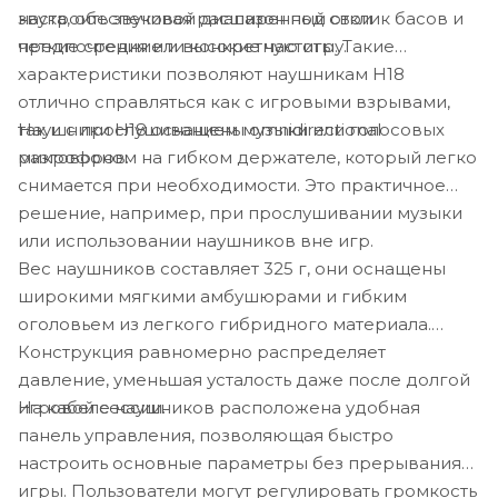
звука, обеспечивая расширенный отклик басов и
настроить звуковой диапазон под свои
четкие средние и высокие частоты. Такие
предпочтения или конкретную игру.
характеристики позволяют наушникам H18
отлично справляться как с игровыми взрывами,
Наушники H18 оснащены omnidirectional
так и с прослушиванием музыки или голосовых
микрофоном на гибком держателе, который легко
разговоров.
снимается при необходимости. Это практичное
решение, например, при прослушивании музыки
или использовании наушников вне игр.
Вес наушников составляет 325 г, они оснащены
широкими мягкими амбушюрами и гибким
оголовьем из легкого гибридного материала.
Конструкция равномерно распределяет
давление, уменьшая усталость даже после долгой
На кабеле наушников расположена удобная
игровой сессии.
панель управления, позволяющая быстро
настроить основные параметры без прерывания
игры. Пользователи могут регулировать громкость