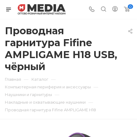
0
Проводная
гарнитура Fifine
AMPLIGAME H18 USB,
чёрный
—
—
Главная
Каталог
—
Компьютерная периферия и аксессуары
—
Наушники и гарнитуры
—
Накладные и охватывающие наушники
Проводная гарнитура Fifine AMPLIGAME H18