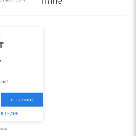
а
₸
₸
вле?
В КОРЗИНУ
 В 1 КЛИК
арок