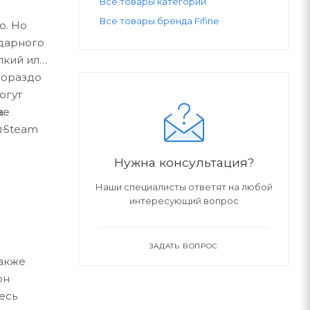
Все товары категории
Все товары бренда Fifine
о. Но
ударного
лкий или
гораздо
огут
же
.
, Steam
п-
Нужна консультация?
Наши специалисты ответят на любой
интересующий вопрос
ЗАДАТЬ ВОПРОС
также
он
есь