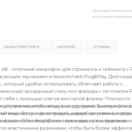
Цена действительна 
розничных магазина
ХАРАКТЕРИСТИКИ
НАЛИЧИЕ
ОТЗЫВЫ
 A8 - отличный микрофон для стриминга и гейминга с
ясающим звучанием и технологией Plug&Play. Долгожд
, который удобно использовать, облегчает работу с
рамочный прозрачный стиль поп-фильтра с логотипом F
 себя с помощью слегка изогнутой формы. Плотности
е ограничивается только аксессуарами. Быстрое откл
 достаточно, чтобы воздух не дул прямо в микрофон, а
ный индикатор и физический циферблат усиления дел
стетично. В отличие от традиционных креплений, котор
рофоном Fifine AmpliGame максимально комфортным.
нижнюю часть микрофона с помощью гайки, прилагаем
ся эластичными резинками, чтобы быть более эффект