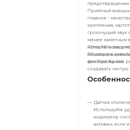
предотвращении 
Приятный внешний
главное - качест
крепления, частот
грохочущий звук 
менее заметным в
Fifine A8 позволя
испортить вашу по
общаться в онлайн
Благодаря довольн
или TeamSpeak.
фильтра, вы все 
создавать чистую
Особеннос
Датчик отключе
Используйте уд
индикатор сос
активен, если 