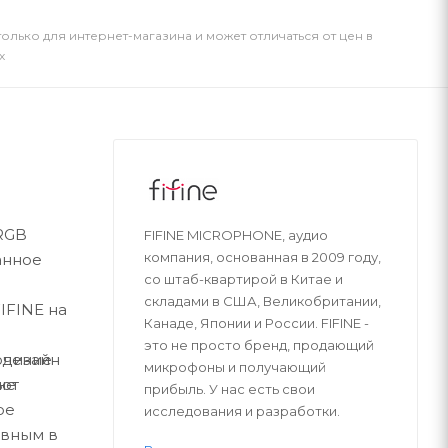
только для интернет-магазина и может отличаться от цен в
х
 RGB
FIFINE MICROPHONE, аудио
компания, основанная в 2009 году,
анное
со штаб-квартирой в Китае и
складами в США, Великобритании,
IFINE на
Канаде, Японии и России. FIFINE -
это не просто бренд, продающий
ючение
 дизайн
микрофоны и получающий
ают
ые
прибыль. У нас есть свои
ое
исследования и разработки.
ивным в