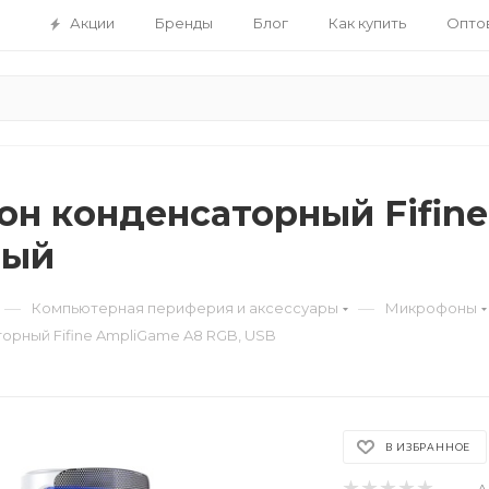
Акции
Бренды
Блог
Как купить
Опто
н конденсаторный Fifine
лый
—
—
Компьютерная периферия и аксессуары
Микрофоны
рный Fifine AmpliGame A8 RGB, USB
В ИЗБРАННОЕ
А