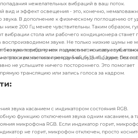
попадания нежелательных вибраций в ваш поток.
 вид и эффект освещения - это, конечно, немаловажн
во звука. В дополнение к физическому поглощению от 
ы ниже 200 Гц менее чувствительны. Таким образом, гу
от вибрации стола или рабочего кондиционера станет 
 воспроизводимом звуке. Не только низкие шумы не м
ет без каких-либо помех и шумов записывать звук, а так
токовую передачу или подкастинг, но и звук сибиланса
-играх и различных программах, будь то Skype, Discord
о плоским частотам между 5 кГц и 13 кГц, даже без по
равно не услышите ничего постороннего. Это помогает
 прямую трансляцию или запись голоса за кадром.
ти:
ния звука касанием с индикатором состояния RGB.
обную функцию отключения звука одним касанием, а 
тояния микрофона RGB. Если индикатор горит, микроф
индикатор не горит, микрофон отключен, просто коснит