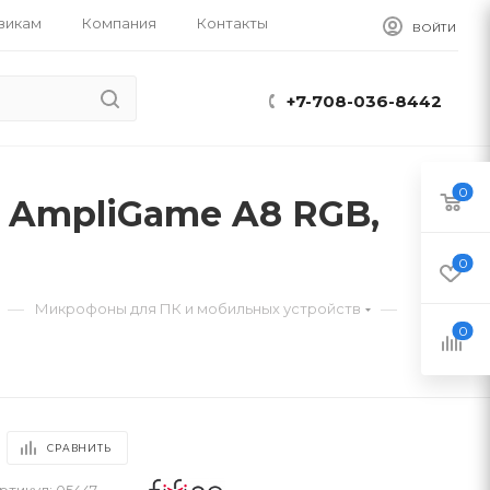
викам
Компания
Контакты
ВОЙТИ
+7-708-036-8442
0
 AmpliGame A8 RGB,
0
—
—
Микрофоны для ПК и мобильных устройств
0
СРАВНИТЬ
ртикул:
05447