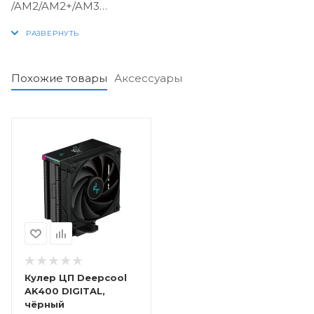
/AM2/AM2+/AM3
Вентилятор 9 см, с синей подсветкой, большим
объемом воздуха, долгим сроком службы,
бесшумным и простым в установке.
Похожие товары
Аксессуары
Кулер ЦП Deepcool
AK400 DIGITAL,
чёрный