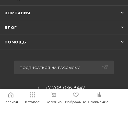
КОМПАНИЯ
БЛОГ
ПОМОЩЬ
ПОДПИСАТЬСЯ НА РАССЫЛКУ
+7-708-036-8442
m_forwork@mail.ru
Главная
Каталог
Корзина
Избранные
Сравнение
г.Костанай, пр. Аль-Фараби 65