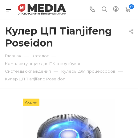
0
Кулер ЦП Tianjifeng
Poseidon
—
—
Главная
Каталог
—
Комплектующие для ПК и ноутбуков
—
—
Системы охлаждения
Кулеры для процессоров
Кулер ЦП Tianjifeng Poseidon
Акция