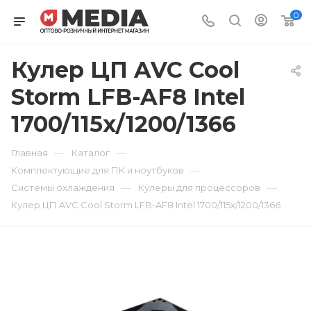
0
Кулер ЦП AVC Cool
Storm LFB-AF8 Intel
1700/115x/1200/1366
—
—
Главная
Каталог
—
Комплектующие для ПК и ноутбуков
—
—
Системы охлаждения
Кулеры для процессоров
Кулер ЦП AVC Cool Storm LFB-AF8 Intel 1700/115x/1200/1366