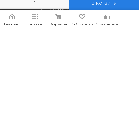
В КОРЗИНУ
+7-708-036-8442
m_forwork@mail.ru
Главная
Каталог
Корзина
Избранные
Сравнение
г.Костанай, пр. Аль-Фараби 65
2026 © MEDIA - Оптово-розничный интернет-магазин
компьютерных и мобильных аксессуаров