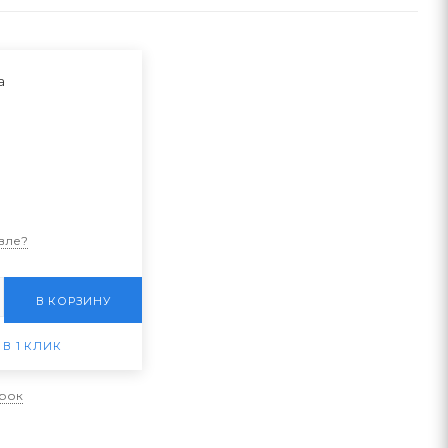
а
вле?
В КОРЗИНУ
 В 1 КЛИК
арок