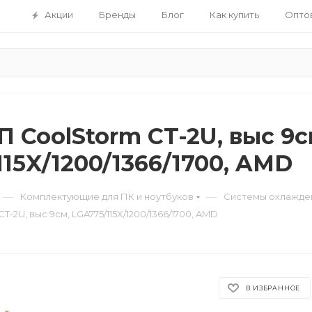
Акции
Бренды
Блог
Как купить
Опто
 CoolStorm CT-2U, выс 9с
15X/1200/1366/1700, AMD
—
—
Комплектующие для ПК и ноутбуков
Системы охлажде
-2U, выс 9см, LGA775/115X/1200/1366/1700, AMD
В ИЗБРАННОЕ