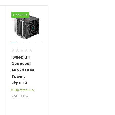
Новинка
Кулер ЦП
Deepcool
AK620 Dual
Tower,
чёрный
Достаточно
Арт.: 05814