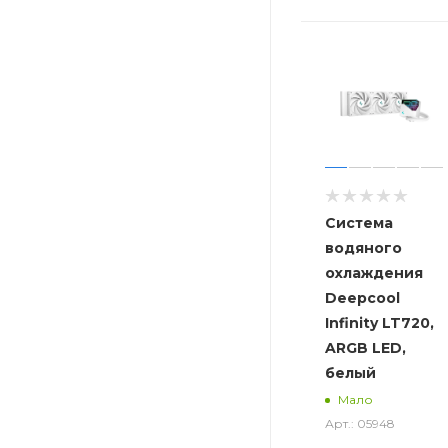
Система
водяного
охлаждения
Deepcool
Infinity LT720,
ARGB LED,
белый
Мало
Арт.: 05948